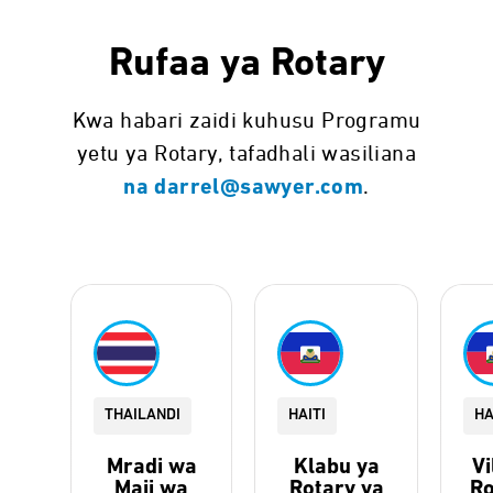
Rufaa ya Rotary
Kwa habari zaidi kuhusu Programu
yetu ya Rotary, tafadhali wasiliana
.
na darrel@sawyer.com
THAILANDI
HAITI
HA
Mradi wa
Klabu ya
Vi
Maji wa
Rotary ya
Ro