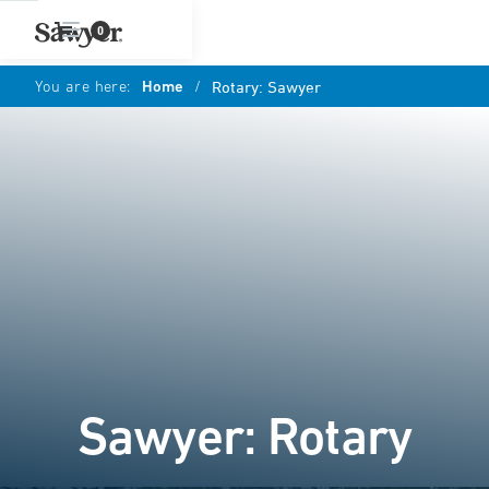
0
You are here:
Home
/
Rotary: Sawyer
Sawyer: Rotary