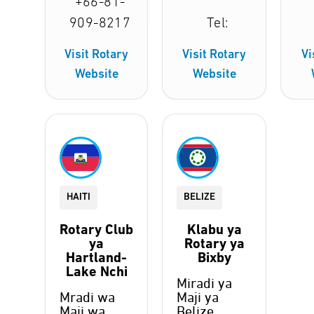
+66-81-
909-8217
Tel:
Visit Rotary
Visit Rotary
Vi
Website
Website
HAITI
BELIZE
Rotary Club
Klabu ya
ya
Rotary ya
Hartland-
Bixby
Lake Nchi
Miradi ya
Mradi wa
Maji ya
Maji wa
Belize