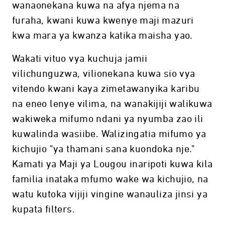
wanaonekana kuwa na afya njema na
furaha, kwani kuwa kwenye maji mazuri
kwa mara ya kwanza katika maisha yao.
Wakati vituo vya kuchuja jamii
vilichunguzwa, vilionekana kuwa sio vya
vitendo kwani kaya zimetawanyika karibu
na eneo lenye vilima, na wanakijiji walikuwa
wakiweka mifumo ndani ya nyumba zao ili
kuwalinda wasiibe. Walizingatia mifumo ya
kichujio "ya thamani sana kuondoka nje."
Kamati ya Maji ya Lougou inaripoti kuwa kila
familia inataka mfumo wake wa kichujio, na
watu kutoka vijiji vingine wanauliza jinsi ya
kupata filters.