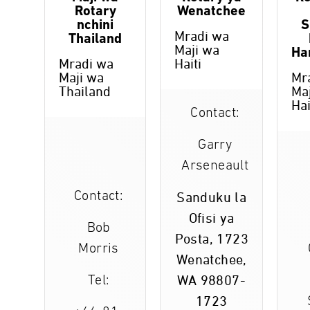
Rotary
Wenatchee
nchini
S
Mradi wa
Thailand
Maji wa
Ha
Mradi wa
Haiti
Maji wa
Mr
Thailand
Ma
Hai
Contact:
Garry
Arseneault
Contact:
Sanduku la
Ofisi ya
Bob
Posta, 1723
Morris
Wenatchee,
Tel:
WA 98807-
1723