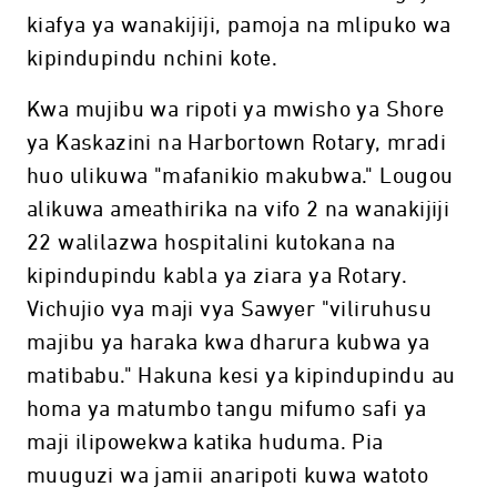
kiafya ya wanakijiji, pamoja na mlipuko wa
kipindupindu nchini kote.
Kwa mujibu wa ripoti ya mwisho ya Shore
ya Kaskazini na Harbortown Rotary, mradi
huo ulikuwa "mafanikio makubwa." Lougou
alikuwa ameathirika na vifo 2 na wanakijiji
22 walilazwa hospitalini kutokana na
kipindupindu kabla ya ziara ya Rotary.
Vichujio vya maji vya Sawyer "viliruhusu
majibu ya haraka kwa dharura kubwa ya
matibabu." Hakuna kesi ya kipindupindu au
homa ya matumbo tangu mifumo safi ya
maji ilipowekwa katika huduma. Pia
muuguzi wa jamii anaripoti kuwa watoto