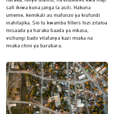
haraka, lenye ufanisi, na endelevu kwa maji
safi ikiwa kuna janga la asili. Hakuna
umeme, kemikali au mafunzo ya kiufundi
inahitajika. Sio tu kwamba filters hizi zitatoa
misaada ya haraka baada ya mkasa,
vichungi bado vitafanya kazi miaka na
miaka chini ya barabara.