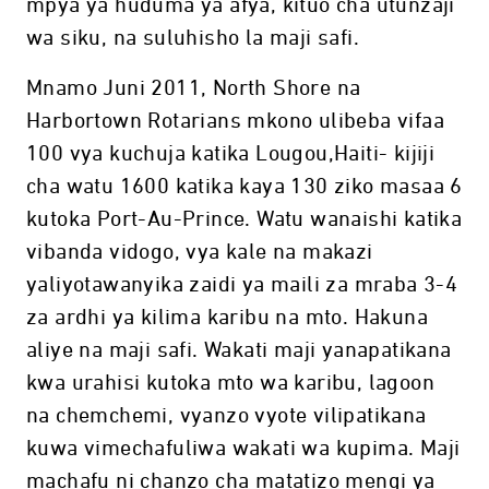
mpya ya huduma ya afya, kituo cha utunzaji
wa siku, na suluhisho la maji safi.
Mnamo Juni 2011, North Shore na
Harbortown Rotarians mkono ulibeba vifaa
100 vya kuchuja katika Lougou,Haiti- kijiji
cha watu 1600 katika kaya 130 ziko masaa 6
kutoka Port-Au-Prince. Watu wanaishi katika
vibanda vidogo, vya kale na makazi
yaliyotawanyika zaidi ya maili za mraba 3-4
za ardhi ya kilima karibu na mto. Hakuna
aliye na maji safi. Wakati maji yanapatikana
kwa urahisi kutoka mto wa karibu, lagoon
na chemchemi, vyanzo vyote vilipatikana
kuwa vimechafuliwa wakati wa kupima. Maji
machafu ni chanzo cha matatizo mengi ya